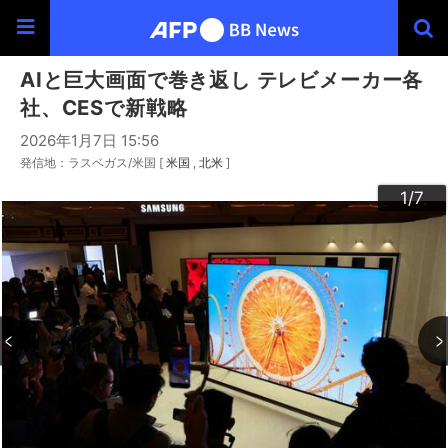
AIと巨大画面で巻き返し テレビメーカー各
社、CESで新戦略
2026年1月7日 15:56
発信地：ラスベガス/米国 [
米国
北米
]
3
4
6
2
5
7
1
/7
/7
/7
/7
/7
/7
/7