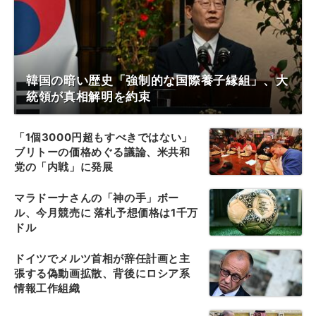
韓国の暗い歴史「強制的な国際養子縁組」、大
統領が真相解明を約束
「1個3000円超もすべきではない」
ブリトーの価格めぐる議論、米共和
党の「内戦」に発展
マラドーナさんの「神の手」ボー
ル、今月競売に 落札予想価格は1千万
ドル
ドイツでメルツ首相が辞任計画と主
張する偽動画拡散、背後にロシア系
情報工作組織