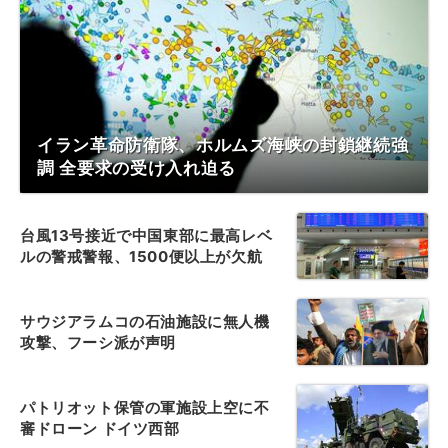
イラン革命防衛隊、ホルムズ海峡の封鎖継続強
調 全要求の受け入れ迫る
台風13号接近で中国東部に最高レベ
ルの警戒警報、1500便以上が欠航
サウジアラムコの石油施設に無人機
攻撃、フーシ派が声明
パトリオット保管の軍施設上空に不
審ドローン ドイツ西部