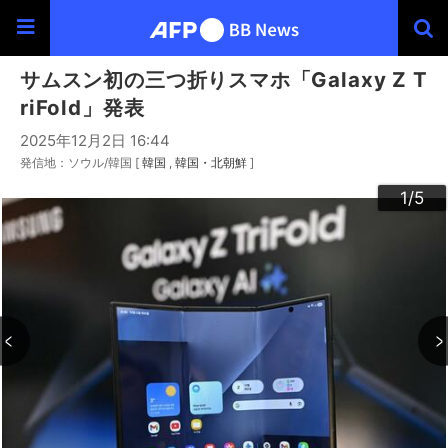
サムスン初の三つ折りスマホ「Galaxy Z T
riFold」発表
2025年12月2日 16:44
発信地：ソウル/韓国 [
韓国
韓国・北朝鮮
]
3
4
2
5
1
/5
/5
/5
/5
/5