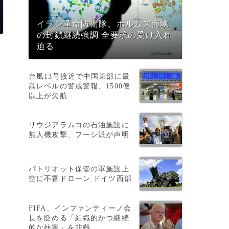
イラン革命防衛隊、ホルムズ海峡
の封鎖継続強調 全要求の受け入れ
迫る
台風13号接近で中国東部に最
高レベルの警戒警報、1500便
以上が欠航
サウジアラムコの石油施設に
無人機攻撃、フーシ派が声明
パトリオット保管の軍施設上
空に不審ドローン ドイツ西部
FIFA、インファンティーノ会
長を貶める「組織的かつ継続
的な妨害」を非難