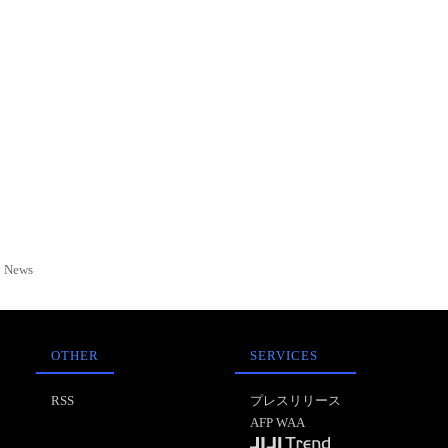
News
OTHER
SERVICES
RSS
プレスリリース
AFP WAA