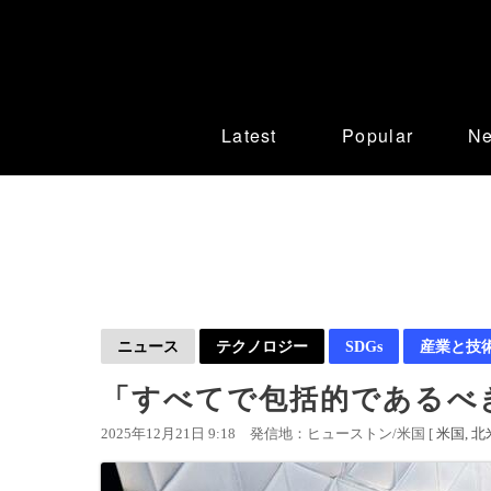
Latest
Popular
N
ニュース
テクノロジー
SDGs
産業と技
「すべてで包括的であるべ
2025年12月21日 9:18
発信地：ヒューストン/米国 [
米国
北