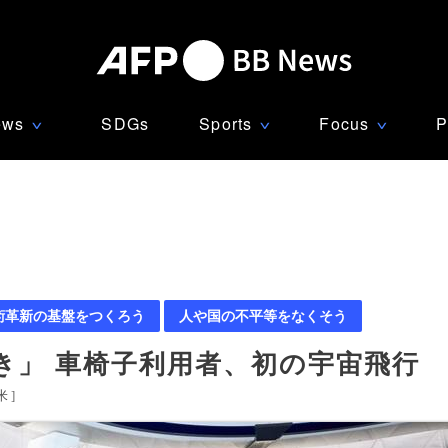
ews
SDGs
Sports
Focus
P
∨
∨
∨
術革新の基盤をつくろう
人や国の不平等をなくそう
き」 車椅子利用者、初の宇宙飛行
米
]