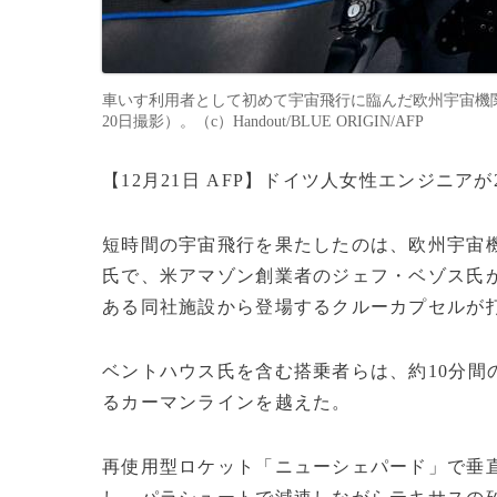
車いす利用者として初めて宇宙飛行に臨んだ欧州宇宙機関（
20日撮影）。（c）Handout/BLUE ORIGIN/AFP
【12月21日 AFP】ドイツ人女性エンジニ
短時間の宇宙飛行を果たしたのは、欧州宇宙機
氏で、米アマゾン創業者のジェフ・ベゾス氏
ある同社施設から登場するクルーカプセルが
ベントハウス氏を含む搭乗者らは、約10分間
るカーマンラインを越えた。
再使用型ロケット「ニューシェパード」で垂