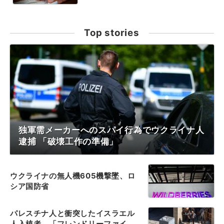
Top stories
独軍需メーカーへのスパイ行為でウクライナ人
逮捕 「破壊工作の準備」
ウクライナの無人機605機撃墜、ロ
シア国防省
パレスチナ人と衝突したイスラエル
人入植者、「フレンドリーファイ