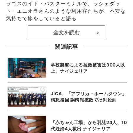
ラゴスのイド・バスターミナルで、ラシェダッ
ト・エニオラさんのような利用客たちが、不安な
気持ちで旅をしていると語る
全文を読む
>
関連記事
学校襲撃による拉致被害は300人以
上、ナイジェリア
JICA、「アフリカ・ホームタウン」
構想撤回 誤情報拡散で批判殺到
「赤ちゃん工場」から乳児24人、10
代妊婦4人救出 ナイジェリア