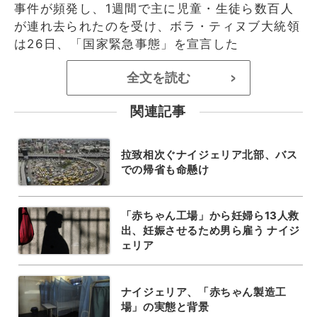
事件が頻発し、1週間で主に児童・生徒ら数百人
が連れ去られたのを受け、ボラ・ティヌブ大統領
は26日、「国家緊急事態」を宣言した
全文を読む
>
関連記事
拉致相次ぐナイジェリア北部、バス
での帰省も命懸け
「赤ちゃん工場」から妊婦ら13人救
出、妊娠させるため男ら雇う ナイジ
ェリア
ナイジェリア、「赤ちゃん製造工
場」の実態と背景