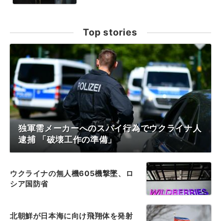
Top stories
独軍需メーカーへのスパイ行為でウクライナ人
逮捕 「破壊工作の準備」
ウクライナの無人機605機撃墜、ロ
シア国防省
北朝鮮が日本海に向け飛翔体を発射