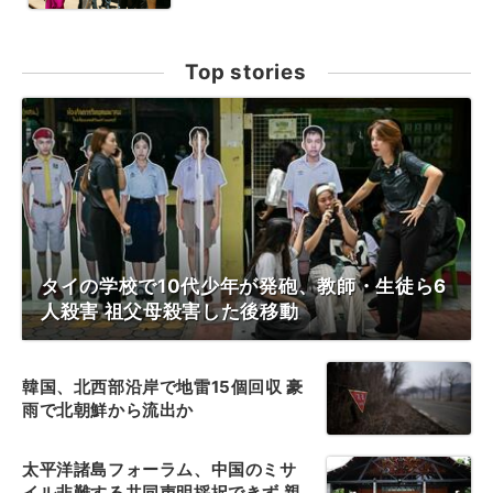
Top stories
タイの学校で10代少年が発砲、教師・生徒ら6
人殺害 祖父母殺害した後移動
韓国、北西部沿岸で地雷15個回収 豪
雨で北朝鮮から流出か
太平洋諸島フォーラム、中国のミサ
イル非難する共同声明採択できず 親