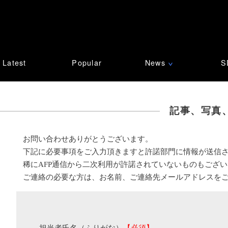
Latest
Popular
News
S
∨
記事、写真
お問い合わせありがとうございます。
下記に必要事項をご入力頂きますと許諾部門に情報が送信
稀にAFP通信から二次利用が許諾されていないものもござ
ご連絡の必要な方は、お名前、ご連絡先メールアドレスを