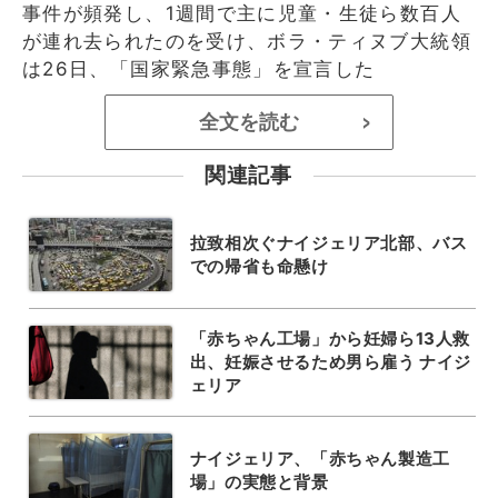
事件が頻発し、1週間で主に児童・生徒ら数百人
が連れ去られたのを受け、ボラ・ティヌブ大統領
は26日、「国家緊急事態」を宣言した
全文を読む
>
関連記事
拉致相次ぐナイジェリア北部、バス
での帰省も命懸け
「赤ちゃん工場」から妊婦ら13人救
出、妊娠させるため男ら雇う ナイジ
ェリア
ナイジェリア、「赤ちゃん製造工
場」の実態と背景