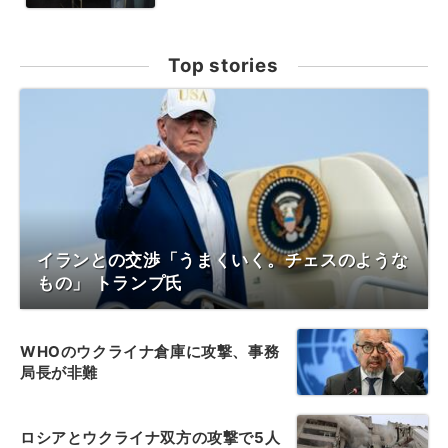
Top stories
イランとの交渉「うまくいく。チェスのような
もの」 トランプ氏
WHOのウクライナ倉庫に攻撃、事務
局長が非難
ロシアとウクライナ双方の攻撃で5人