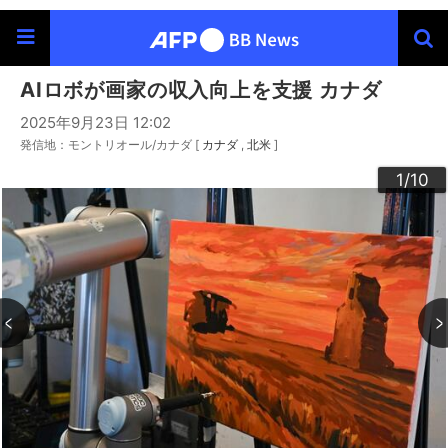
AIロボが画家の収入向上を支援 カナダ
2025年9月23日 12:02
発信地：モントリオール/カナダ [
カナダ
北米
]
10
3
4
6
9
2
5
7
8
1
/10
/10
/10
/10
/10
/10
/10
/10
/10
/10