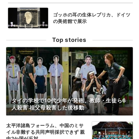
ゴッホの耳の生体レプリカ、ドイツ
の美術館で展示
Top stories
タイの学校で10代少年が発砲、教師・生徒ら6
人殺害 祖父母殺害した後移動
太平洋諸島フォーラム、中国のミサ
イル非難する共同声明採択できず 親
中2か国が反対