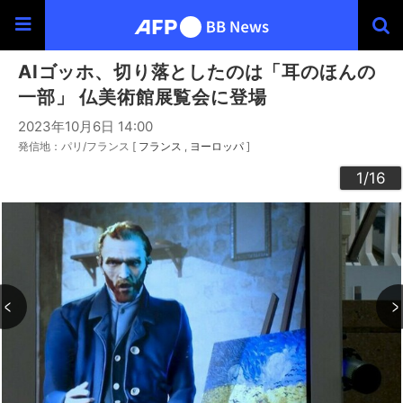
AIゴッホ、切り落としたのは「耳のほんの
一部」 仏美術館展覧会に登場
2023年10月6日 14:00
発信地：パリ/フランス [
フランス
ヨーロッパ
]
10
13
14
16
12
15
11
3
4
6
9
2
5
7
8
1
/16
/16
/16
/16
/16
/16
/16
/16
/16
/16
/16
/16
/16
/16
/16
/16