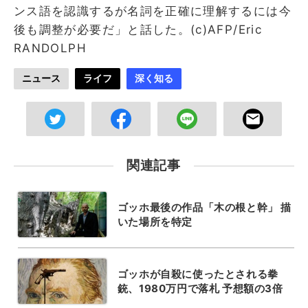
ンス語を認識するが名詞を正確に理解するには今
後も調整が必要だ」と話した。(c)AFP/Eric
RANDOLPH
ニュース
ライフ
深く知る
関連記事
ゴッホ最後の作品「木の根と幹」 描
いた場所を特定
ゴッホが自殺に使ったとされる拳
銃、1980万円で落札 予想額の3倍