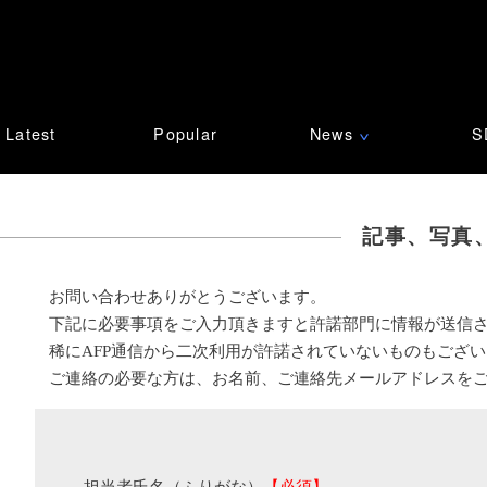
Latest
Popular
News
S
∨
記事、写真
お問い合わせありがとうございます。
下記に必要事項をご入力頂きますと許諾部門に情報が送信
稀にAFP通信から二次利用が許諾されていないものもござ
ご連絡の必要な方は、お名前、ご連絡先メールアドレスを