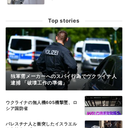
Top stories
独軍需メーカーへのスパイ行為でウクライナ人
逮捕 「破壊工作の準備」
ウクライナの無人機605機撃墜、ロ
シア国防省
パレスチナ人と衝突したイスラエル