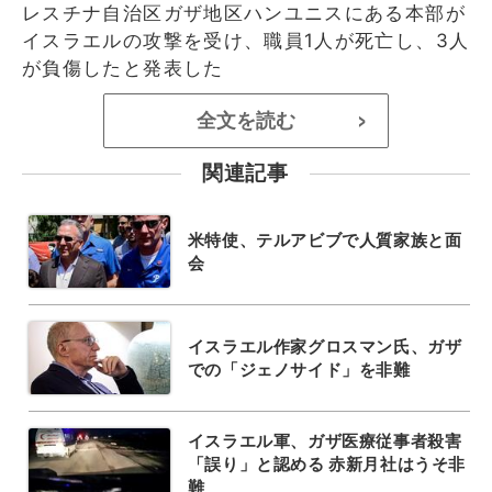
レスチナ自治区ガザ地区ハンユニスにある本部が
イスラエルの攻撃を受け、職員1人が死亡し、3人
が負傷したと発表した
全文を読む
>
関連記事
米特使、テルアビブで人質家族と面
会
イスラエル作家グロスマン氏、ガザ
での「ジェノサイド」を非難
イスラエル軍、ガザ医療従事者殺害
「誤り」と認める 赤新月社はうそ非
難