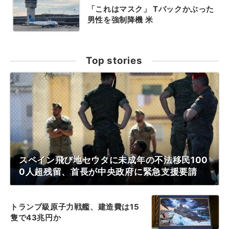
「これはマスク」 Tバックかぶった
男性を強制降機 米
Top stories
スペイン飛び地セウタに未成年の不法移民100
0人超残留、首長が中央政府に緊急支援要請
トランプ級原子力戦艦、建造費は15
隻で43兆円か