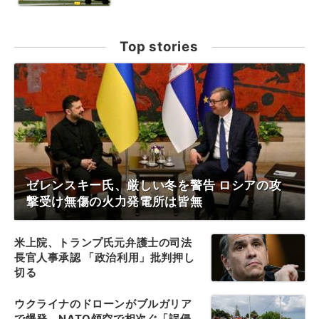
Top stories
ゼレンスキー氏、厳しい冬を警告 ロシアの攻
撃受け無傷の火力発電所は皆無
米上院、トランプ氏元弁護士の司法
長官人事承認 「政治利用」批判押し
切る
ウクライナのドローンがブルガリア
で爆発、NATO領空で相次ぐ「誤侵