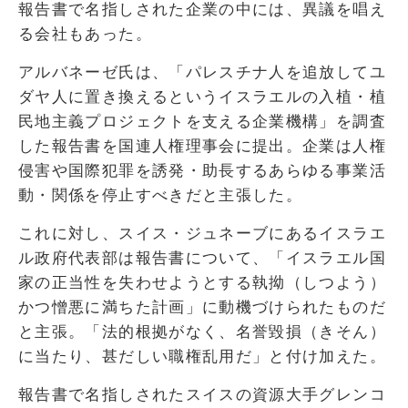
報告書で名指しされた企業の中には、異議を唱え
る会社もあった。
アルバネーゼ氏は、「パレスチナ人を追放してユ
ダヤ人に置き換えるというイスラエルの入植・植
民地主義プロジェクトを支える企業機構」を調査
した報告書を国連人権理事会に提出。企業は人権
侵害や国際犯罪を誘発・助長するあらゆる事業活
動・関係を停止すべきだと主張した。
これに対し、スイス・ジュネーブにあるイスラエ
ル政府代表部は報告書について、「イスラエル国
家の正当性を失わせようとする執拗（しつよう）
かつ憎悪に満ちた計画」に動機づけられたものだ
と主張。「法的根拠がなく、名誉毀損（きそん）
に当たり、甚だしい職権乱用だ」と付け加えた。
報告書で名指しされたスイスの資源大手グレンコ