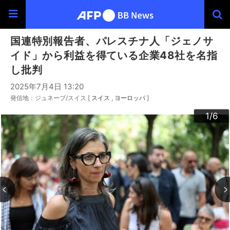
国連特別報告者、パレスチナ人「ジェノサ
イド」から利益を得ている企業48社を名指
し批判
2025年7月4日 13:20
発信地：ジュネーブ/スイス [
スイス
ヨーロッパ
]
3
4
6
2
5
1
/6
/6
/6
/6
/6
/6