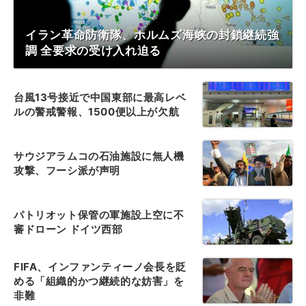
イラン革命防衛隊、ホルムズ海峡の封鎖継続強
調 全要求の受け入れ迫る
台風13号接近で中国東部に最高レベ
ルの警戒警報、1500便以上が欠航
サウジアラムコの石油施設に無人機
攻撃、フーシ派が声明
パトリオット保管の軍施設上空に不
審ドローン ドイツ西部
FIFA、インファンティーノ会長を貶
める「組織的かつ継続的な妨害」を
非難