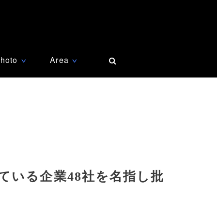
hoto
Area
∨
∨
ている企業48社を名指し批