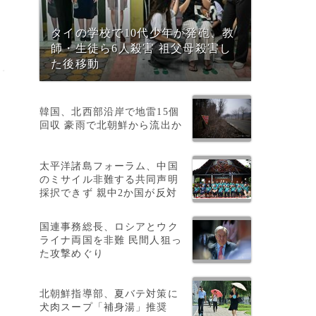
タイの学校で10代少年が発砲、教
師・生徒ら6人殺害 祖父母殺害し
た後移動
韓国、北西部沿岸で地雷15個
回収 豪雨で北朝鮮から流出か
太平洋諸島フォーラム、中国
のミサイル非難する共同声明
採択できず 親中2か国が反対
国連事務総長、ロシアとウク
ライナ両国を非難 民間人狙っ
た攻撃めぐり
北朝鮮指導部、夏バテ対策に
犬肉スープ「補身湯」推奨