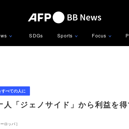
ews
SDGs
Sports
Focus
P
∨
∨
∨
をすべての人に
ナ人「ジェノサイド」から利益を得
ヨーロッパ
]