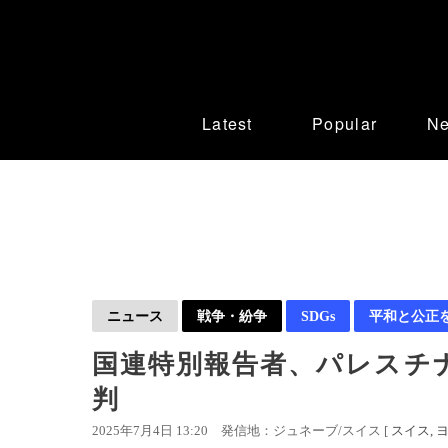
Latest
Popular
N
ニュース
戦争・紛争
SDGs
平和と公正
国連特別報告者、パレスチ
判
2025年7月4日 13:20
発信地：ジュネーブ/スイス [
スイス