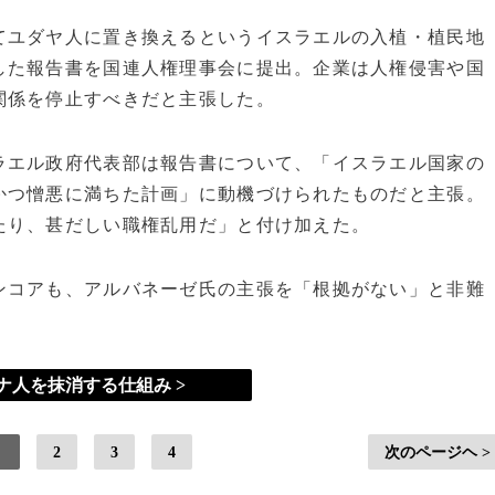
てユダヤ人に置き換えるというイスラエルの入植・植民地
した報告書を国連人権理事会に提出。企業は人権侵害や国
関係を停止すべきだと主張した。
ラエル政府代表部は報告書について、「イスラエル国家の
かつ憎悪に満ちた計画」に動機づけられたものだと主張。
たり、甚だしい職権乱用だ」と付け加えた。
ンコアも、アルバネーゼ氏の主張を「根拠がない」と非難
ナ人を抹消する仕組み >
2
3
4
次のページヘ >