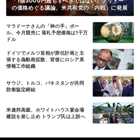
「1個3000円超もすべきではない」ブリトー
の価格めぐる議論、米共和党の「内戦」に発展
マラドーナさんの「神の手」ボー
ル、今月競売に 落札予想価格は1千万
ドル
ドイツでメルツ首相が辞任計画と主
張する偽動画拡散、背後にロシア系
情報工作組織
サウジ、トルコ、パキスタンが共同
防衛協定締結
米連邦高裁、ホワイトハウス宴会場
建設を差し止め トランプ氏は上訴へ