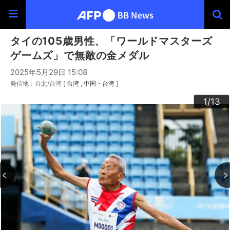
タイの105歳男性、「ワールドマスターズ
ゲームズ」で無敵の金メダル
2025年5月29日 15:08
発信地：台北/台湾 [
台湾
中国・台湾
]
10
13
12
11
3
4
6
9
2
5
7
8
1
/13
/13
/13
/13
/13
/13
/13
/13
/13
/13
/13
/13
/13