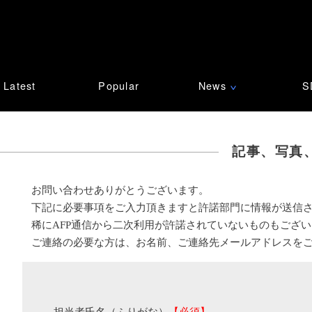
Latest
Popular
News
S
∨
記事、写真
お問い合わせありがとうございます。
下記に必要事項をご入力頂きますと許諾部門に情報が送信
稀にAFP通信から二次利用が許諾されていないものもござ
ご連絡の必要な方は、お名前、ご連絡先メールアドレスを