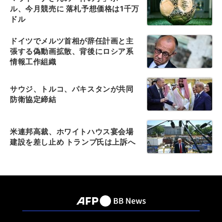
ル、今月競売に 落札予想価格は1千万
ドル
ドイツでメルツ首相が辞任計画と主
張する偽動画拡散、背後にロシア系
情報工作組織
サウジ、トルコ、パキスタンが共同
防衛協定締結
米連邦高裁、ホワイトハウス宴会場
建設を差し止め トランプ氏は上訴へ