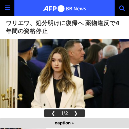
ワリエワ、処分明けに復帰へ 薬物違反で4
年間の資格停止
❮
1/2
❯
caption +