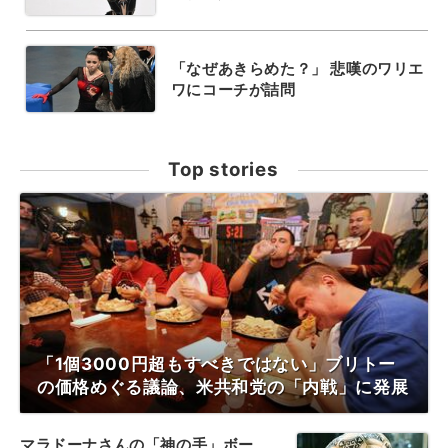
「なぜあきらめた？」 悲嘆のワリエ
ワにコーチが詰問
Top stories
「1個3000円超もすべきではない」ブリトー
の価格めぐる議論、米共和党の「内戦」に発展
マラドーナさんの「神の手」ボー