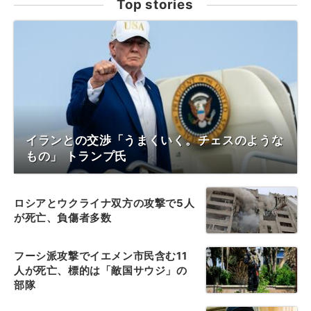
Top stories
イランとの交渉「うまくいく。チェスのような
もの」 トランプ氏
ロシアとウクライナ双方の攻撃で5人
が死亡、負傷者多数
フーシ派攻撃でイエメン市民含む11
人が死亡、標的は「敵国サウジ」の
部隊