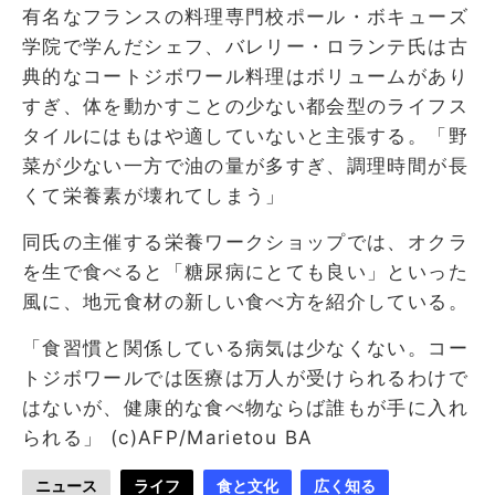
有名なフランスの料理専門校ポール・ボキューズ
学院で学んだシェフ、バレリー・ロランテ氏は古
典的なコートジボワール料理はボリュームがあり
すぎ、体を動かすことの少ない都会型のライフス
タイルにはもはや適していないと主張する。「野
菜が少ない一方で油の量が多すぎ、調理時間が長
くて栄養素が壊れてしまう」
同氏の主催する栄養ワークショップでは、オクラ
を生で食べると「糖尿病にとても良い」といった
風に、地元食材の新しい食べ方を紹介している。
「食習慣と関係している病気は少なくない。コー
トジボワールでは医療は万人が受けられるわけで
はないが、健康的な食べ物ならば誰もが手に入れ
られる」 (c)AFP/Marietou BA
ニュース
ライフ
食と文化
広く知る