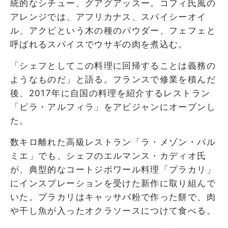
統的なシチュー、グアグアッスー。コフィ氏風の
アレンジでは、アフリカナス、スパイシーオイ
ル、アクピという木の種のパウダー、フェフェと
呼ばれるスパイスでウサギの肉を煮込む。
「シェフとしてこの料理に回帰することは義務の
ようなものだ」と語る。フランスで修業を積んだ
後、2017年に自国の料理を紹介するレストラン
「ビラ・アルフィラ」をアビジャンにオープンし
た。
数キロ離れた高級レストラン「ラ・メゾン・パル
ミエ」でも、シェフのエルマンス・カディオ氏
が、典型的なコートジボワール料理「プラカリ」
にインスプレーションを受けた新作に取り組んで
いた。プラカリはキャッサバ粉で作った餅で、肉
や干し魚が入ったオクラソースにつけて食べる。