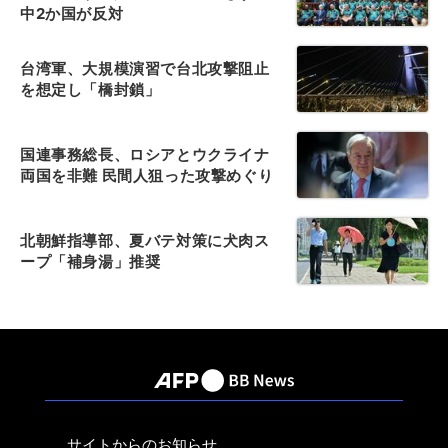
中2か国が反対
台湾軍、大規模演習で台北攻撃阻止
を想定し「橋封鎖」
国連事務総長、ロシアとウクライナ
両国を非難 民間人狙った攻撃めぐり
北朝鮮指導部、夏バテ対策に犬肉ス
ープ「補身湯」推奨
サイトからのお知らせ