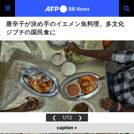
唐辛子が決め手のイエメン魚料理、多文化
ジブチの国民食に
❮
1/13
❯
caption +