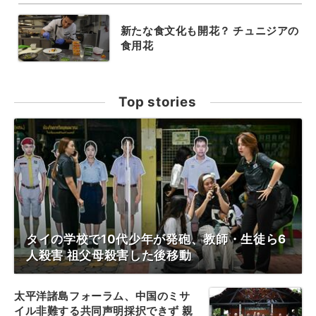
新たな食文化も開花？ チュニジアの
食用花
Top stories
タイの学校で10代少年が発砲、教師・生徒ら6
人殺害 祖父母殺害した後移動
太平洋諸島フォーラム、中国のミサ
イル非難する共同声明採択できず 親