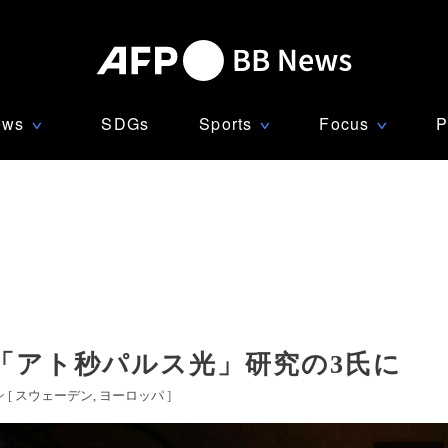
ews
SDGs
Sports
Focus
P
∨
∨
∨
、「アト秒パルス光」研究の3氏に
 [
スウェーデン
ヨーロッパ
]