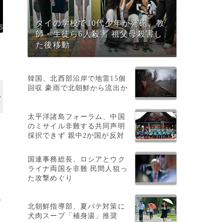
タイの学校で10代少年が発砲、教
師・生徒ら6人殺害 祖父母殺害し
た後移動
韓国、北西部沿岸で地雷15個
回収 豪雨で北朝鮮から流出か
太平洋諸島フォーラム、中国
のミサイル非難する共同声明
採択できず 親中2か国が反対
国連事務総長、ロシアとウク
ライナ両国を非難 民間人狙っ
た攻撃めぐり
氏
北朝鮮指導部、夏バテ対策に
犬肉スープ「補身湯」推奨