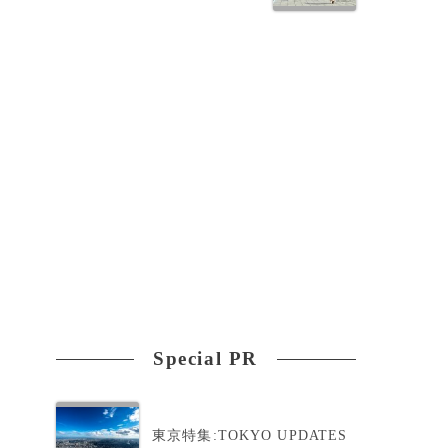
う
。
Special PR
東京特集:TOKYO UPDATES