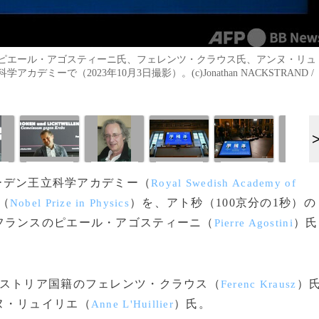
）ピエール・アゴスティーニ氏、フェレンツ・クラウス氏、アンヌ・リュ
で（2023年10月3日撮影）。(c)Jonathan NACKSTRAND /
ェーデン王立科学アカデミー（
Royal Swedish Academy of
（
）を、アト秒（100京分の1秒）の
Nobel Prize in Physics
フランスのピエール・アゴスティーニ（
）氏
Pierre Agostini
ストリア国籍のフェレンツ・クラウス（
）
Ferenc Krausz
ヌ・リュイリエ（
）氏。
Anne L'Huillier