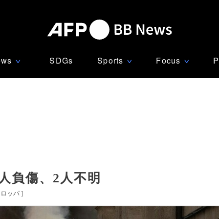
ews
SDGs
Sports
Focus
P
∨
∨
∨
7人負傷、2人不明
ーロッパ
]