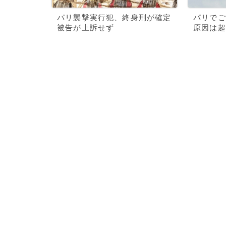
パリ襲撃実行犯、終身刑が確定
パリでご
被告が上訴せず
原因は超