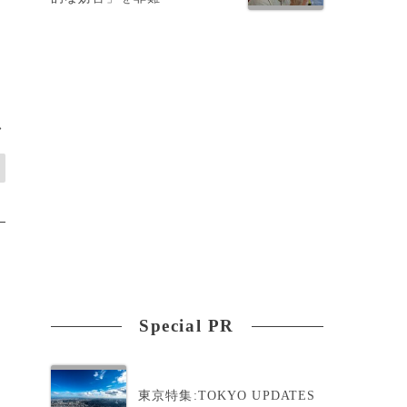
他
>
Special PR
東京特集:TOKYO UPDATES