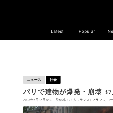
Latest
Popular
N
ニュース
社会
パリで建物が爆発・崩壊 3
2023年6月22日 5:32
発信地：パリ/フランス [
フランス
ヨ