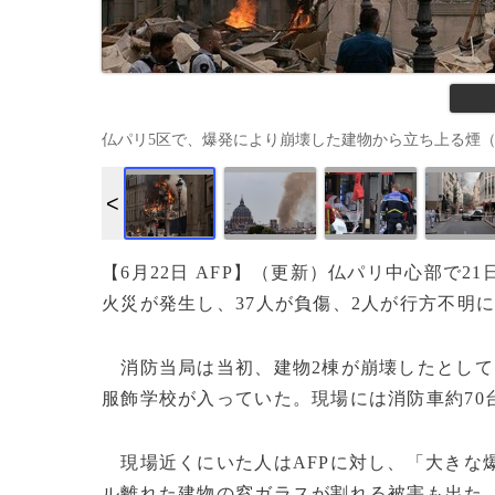
仏パリ5区で、爆発により崩壊した建物から立ち上る煙（2023年6
【6月22日 AFP】（更新）仏パリ中心部で
火災が発生し、37人が負傷、2人が行方不明
消防当局は当初、建物2棟が崩壊したとして
服飾学校が入っていた。現場には消防車約70
現場近くにいた人はAFPに対し、「大きな爆
ル離れた建物の窓ガラスが割れる被害も出た