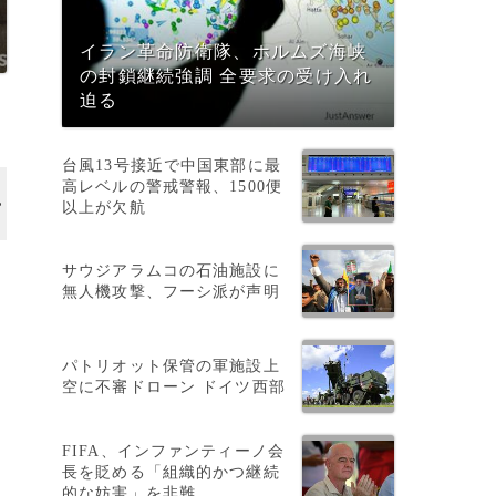
イラン革命防衛隊、ホルムズ海峡
の封鎖継続強調 全要求の受け入れ
迫る
台風13号接近で中国東部に最
高レベルの警戒警報、1500便
以上が欠航
サウジアラムコの石油施設に
無人機攻撃、フーシ派が声明
パトリオット保管の軍施設上
空に不審ドローン ドイツ西部
FIFA、インファンティーノ会
ト
長を貶める「組織的かつ継続
的な妨害」を非難