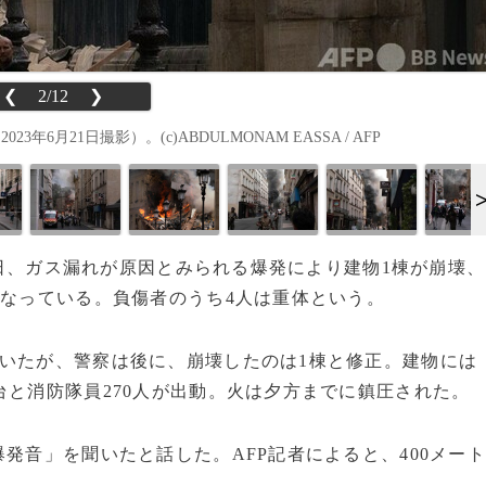
❮
2/12
❯
月21日撮影）。(c)ABDULMONAM EASSA / AFP
21日、ガス漏れが原因とみられる爆発により建物1棟が崩壊、
になっている。負傷者のうち4人は重体という。
いたが、警察は後に、崩壊したのは1棟と修正。建物には
台と消防隊員270人が出動。火は夕方までに鎮圧された。
発音」を聞いたと話した。AFP記者によると、400メー
。