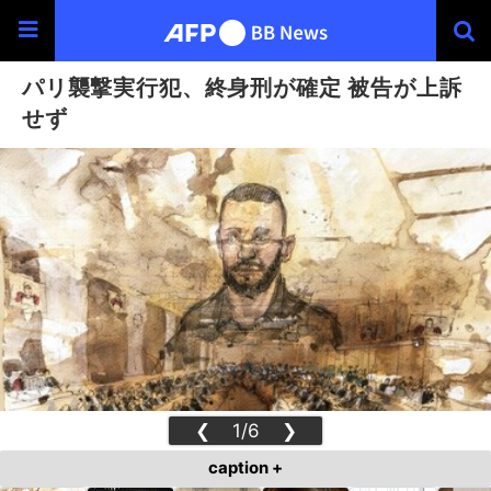
パリ襲撃実行犯、終身刑が確定 被告が上訴
せず
❮
1/6
❯
caption +