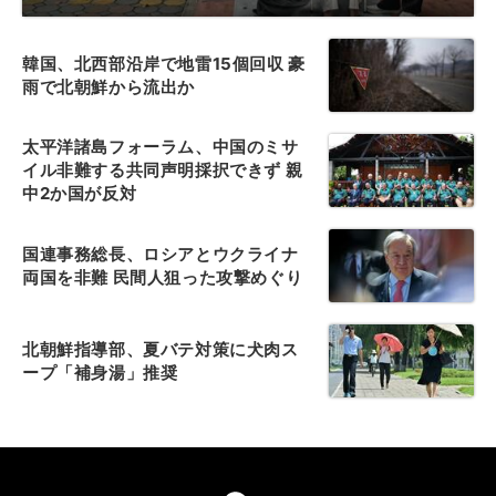
韓国、北西部沿岸で地雷15個回収 豪
雨で北朝鮮から流出か
太平洋諸島フォーラム、中国のミサ
イル非難する共同声明採択できず 親
中2か国が反対
国連事務総長、ロシアとウクライナ
両国を非難 民間人狙った攻撃めぐり
北朝鮮指導部、夏バテ対策に犬肉ス
ープ「補身湯」推奨