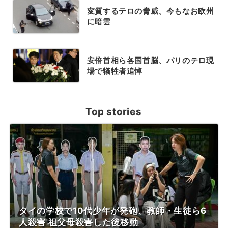
変質するテロの脅威、今もなお欧州
に暗雲
安倍首相ら各国首脳、パリのテロ現
場で犠牲者追悼
Top stories
タイの学校で10代少年が発砲、教師・生徒ら6
人殺害 祖父母殺害した後移動