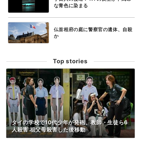
な青色に染まる
仏首相府の庭に警察官の遺体、自殺
か
Top stories
タイの学校で10代少年が発砲、教師・生徒ら6
人殺害 祖父母殺害した後移動