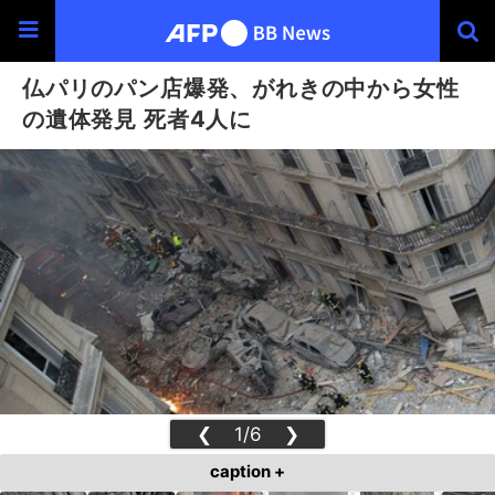
仏パリのパン店爆発、がれきの中から女性
の遺体発見 死者4人に
❮
1/6
❯
caption +