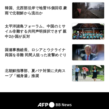
韓国、北西部沿岸で地雷15個回収 豪
雨で北朝鮮から流出か
太平洋諸島フォーラム、中国のミサ
イル非難する共同声明採択できず 親
中2か国が反対
国連事務総長、ロシアとウクライナ
両国を非難 民間人狙った攻撃めぐり
北朝鮮指導部、夏バテ対策に犬肉ス
ープ「補身湯」推奨