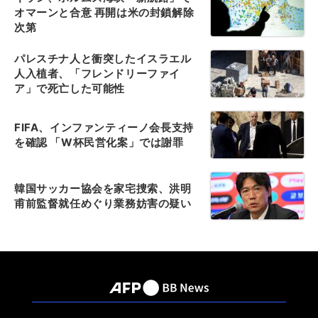
オマーンと合意 再開は米の封鎖解除
次第
パレスチナ人と衝突したイスラエル
人入植者、「フレンドリーファイ
ア」で死亡した可能性
FIFA、インファンティーノ会長支持
を確認 「W杯民営化案」では謝罪
韓国サッカー協会を家宅捜索、洪明
甫前監督就任めぐり業務妨害の疑い