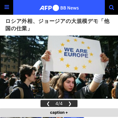
ロシア外相、ジョージアの大規模デモ「他
国の仕業」
❮
4/4
❯
caption +