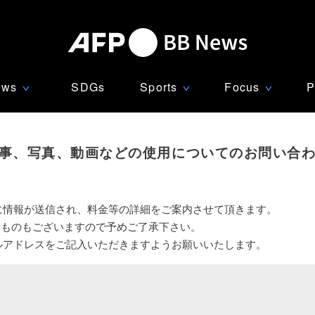
ews
SDGs
Sports
Focus
P
∨
∨
∨
事、写真、動画などの使用についてのお問い合
に情報が送信され、料金等の詳細をご案内させて頂きます。
いものもございますので予めご了承下さい。
ルアドレスをご記入いただきますようお願いいたします。