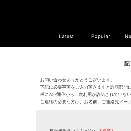
Latest
Popular
N
記
お問い合わせありがとうございます。
下記に必要事項をご入力頂きますと許諾部門
稀にAFP通信から二次利用が許諾されていな
ご連絡の必要な方は、お名前、ご連絡先メー