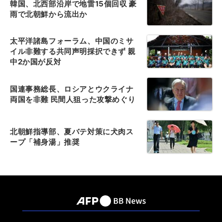
韓国、北西部沿岸で地雷15個回収 豪
雨で北朝鮮から流出か
太平洋諸島フォーラム、中国のミサ
イル非難する共同声明採択できず 親
中2か国が反対
国連事務総長、ロシアとウクライナ
両国を非難 民間人狙った攻撃めぐり
北朝鮮指導部、夏バテ対策に犬肉ス
ープ「補身湯」推奨