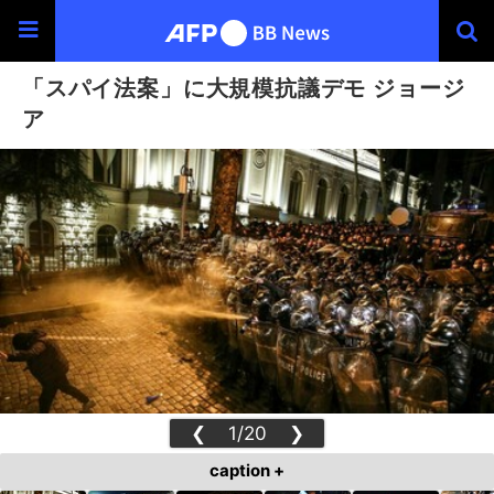
「スパイ法案」に大規模抗議デモ ジョージ
ア
❮
1/20
❯
caption +