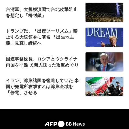
台湾軍、大規模演習で台北攻撃阻止
を想定し「橋封鎖」
トランプ氏、「出産ツーリズム」禁
止する大統領令に署名 「出生地主
義」見直し継続へ
国連事務総長、ロシアとウクライナ
両国を非難 民間人狙った攻撃めぐり
イラン、湾岸諸国を脅迫していた 米
国が発電所攻撃すれば湾岸全域を
「停電」させる