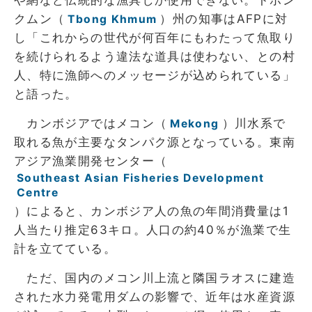
クムン（
）州の知事はAFPに対
Tbong Khmum
し「これからの世代が何百年にもわたって魚取り
を続けられるよう違法な道具は使わない、との村
人、特に漁師へのメッセージが込められている」
と語った。
カンボジアではメコン（
）川水系で
Mekong
取れる魚が主要なタンパク源となっている。東南
アジア漁業開発センター（
Southeast Asian Fisheries Development
Centre
）によると、カンボジア人の魚の年間消費量は1
人当たり推定63キロ。人口の約40％が漁業で生
計を立てている。
ただ、国内のメコン川上流と隣国ラオスに建造
された水力発電用ダムの影響で、近年は水産資源