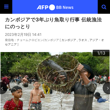
カンボジアで3年ぶり魚取り行事 伝統漁法
にのっとり
2023年2月19日 14:41
発信地：チョームクロビエン/カンボジア [
カンボジア
ラオス
アジア・オ
セアニア
]
10
13
12
11
3
4
6
9
2
5
7
8
1
/13
/13
/13
/13
/13
/13
/13
/13
/13
/13
/13
/13
/13