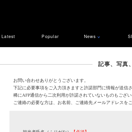
Latest
Popular
News
S
∨
記事、写真
お問い合わせありがとうございます。
下記に必要事項をご入力頂きますと許諾部門に情報が送信
稀にAFP通信から二次利用が許諾されていないものもござ
ご連絡の必要な方は、お名前、ご連絡先メールアドレスを