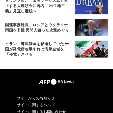
トランプ氏、「出産ツーリズム」禁
止する大統領令に署名 「出生地主
義」見直し継続へ
国連事務総長、ロシアとウクライナ
両国を非難 民間人狙った攻撃めぐり
イラン、湾岸諸国を脅迫していた 米
国が発電所攻撃すれば湾岸全域を
「停電」させる
サイトからのお知らせ
サイトに関するヘルプ
サイトに関するお問い合わせ