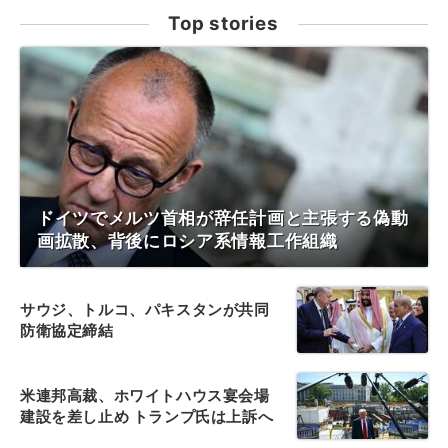
Top stories
ドイツでメルツ首相が辞任計画と主張する偽動
画拡散、背後にロシア系情報工作組織
サウジ、トルコ、パキスタンが共同
防衛協定締結
米連邦高裁、ホワイトハウス宴会場
建設を差し止め トランプ氏は上訴へ