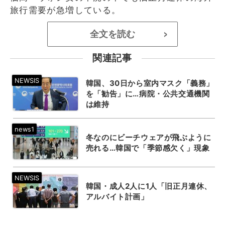
旅行需要が急増している。
全文を読む
>
関連記事
韓国、30日から室内マスク「義務」
を「勧告」に…病院・公共交通機関
は維持
冬なのにビーチウェアが飛ぶように
売れる…韓国で「季節感欠く」現象
韓国・成人2人に1人「旧正月連休、
アルバイト計画」