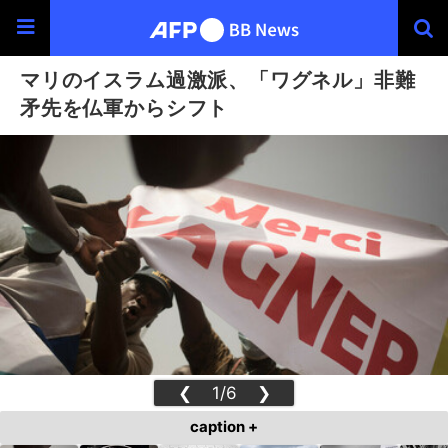
マリのイスラム過激派、「ワグネル」非難
矛先を仏軍からシフト
❮
1/6
❯
caption +