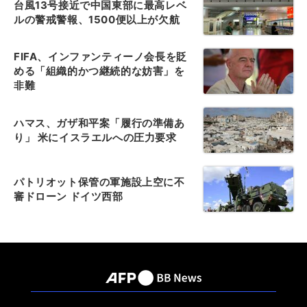
台風13号接近で中国東部に最高レベ
ルの警戒警報、1500便以上が欠航
FIFA、インファンティーノ会長を貶
める「組織的かつ継続的な妨害」を
非難
ハマス、ガザ和平案「履行の準備あ
り」 米にイスラエルへの圧力要求
パトリオット保管の軍施設上空に不
審ドローン ドイツ西部