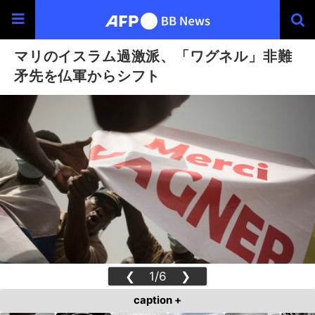
マリのイスラム過激派、「ワグネル」非難
矛先を仏軍からシフト
❮
1/6
❯
caption +