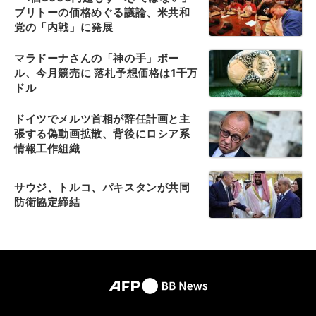
ブリトーの価格めぐる議論、米共和
党の「内戦」に発展
マラドーナさんの「神の手」ボー
ル、今月競売に 落札予想価格は1千万
ドル
ドイツでメルツ首相が辞任計画と主
張する偽動画拡散、背後にロシア系
情報工作組織
サウジ、トルコ、パキスタンが共同
防衛協定締結