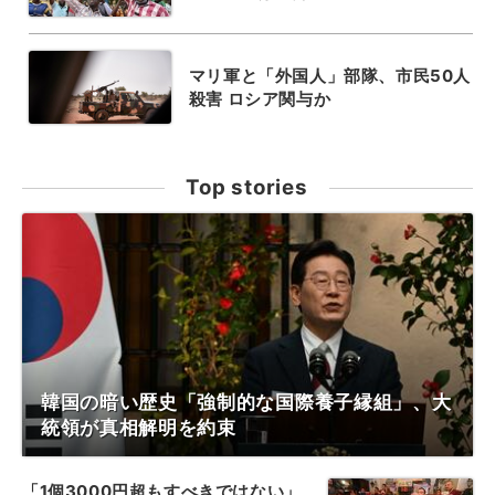
マリ軍と「外国人」部隊、市民50人
殺害 ロシア関与か
Top stories
韓国の暗い歴史「強制的な国際養子縁組」、大
統領が真相解明を約束
「1個3000円超もすべきではない」