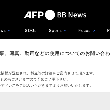
ews
SDGs
Sports
Focus
P
∨
∨
∨
事、写真、動画などの使用についてのお問い合
に情報が送信され、料金等の詳細をご案内させて頂きます。
いものもございますので予めご了承下さい。
ルアドレスをご記入いただきますようお願いいたします。