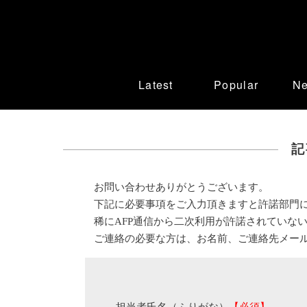
Latest
Popular
N
記
お問い合わせありがとうございます。
下記に必要事項をご入力頂きますと許諾部門
稀にAFP通信から二次利用が許諾されていな
ご連絡の必要な方は、お名前、ご連絡先メー