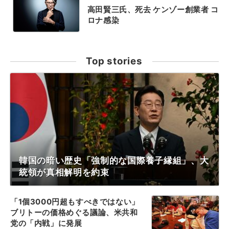
高田賢三氏、死去 ケンゾー創業者 コ
ロナ感染
Top stories
韓国の暗い歴史「強制的な国際養子縁組」、大
統領が真相解明を約束
「1個3000円超もすべきではない」
ブリトーの価格めぐる議論、米共和
党の「内戦」に発展