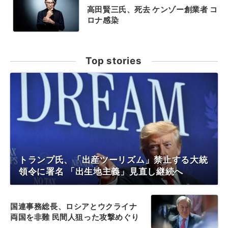
高田賢三氏、死去 ケンゾー創業者 コ
ロナ感染
Top stories
トランプ氏、「出産ツーリズム」禁止する大統
領令に署名 「出生地主義」見直し継続へ
国連事務総長、ロシアとウクライナ
両国を非難 民間人狙った攻撃めぐり