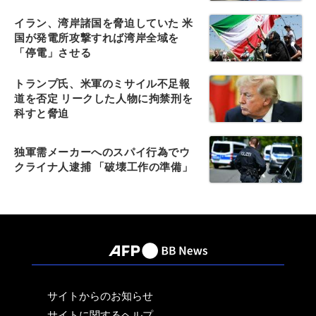
イラン、湾岸諸国を脅迫していた 米
国が発電所攻撃すれば湾岸全域を
「停電」させる
トランプ氏、米軍のミサイル不足報
道を否定 リークした人物に拘禁刑を
科すと脅迫
独軍需メーカーへのスパイ行為でウ
クライナ人逮捕 「破壊工作の準備」
サイトからのお知らせ
サイトに関するヘルプ