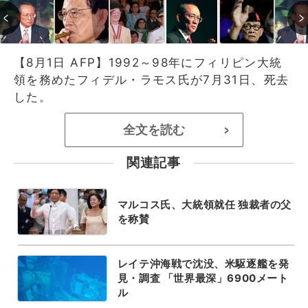
【8月1日 AFP】1992～98年にフィリピン大統
領を務めたフィデル・ラモス氏が7月31日、死去
した。
全文を読む
>
関連記事
マルコス氏、大統領就任 独裁者の父
を称賛
レイテ沖海戦で沈没、米駆逐艦を発
見・調査 「世界最深」6900メート
ル