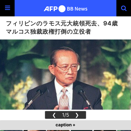
フィリピンのラモス元大統領死去、94歳
マルコス独裁政権打倒の立役者
❮
1/5
❯
caption +