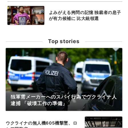
よみがえる拷問の記憶 独裁者の息子
が有力候補に 比大統領選
Top stories
独軍需メーカーへのスパイ行為でウクライナ人
逮捕 「破壊工作の準備」
ウクライナの無人機605機撃墜、ロ