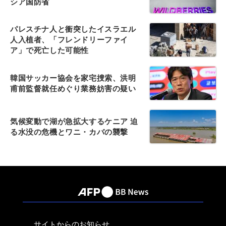
シア国防省
パレスチナ人と衝突したイスラエル
人入植者、「フレンドリーファイ
ア」で死亡した可能性
韓国サッカー協会を家宅捜索、洪明
甫前監督就任めぐり業務妨害の疑い
気候変動で湖が急拡大するケニア 迫
る水没の危機とワニ・カバの襲撃
サイトからのお知らせ