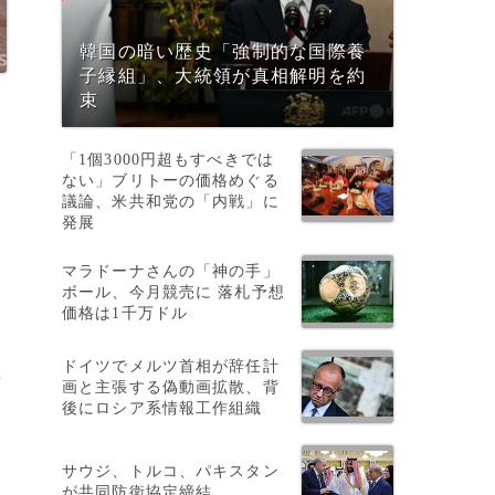
韓国の暗い歴史「強制的な国際養
子縁組」、大統領が真相解明を約
束
「1個3000円超もすべきでは
ない」ブリトーの価格めぐる
だ
議論、米共和党の「内戦」に
発展
マラドーナさんの「神の手」
ボール、今月競売に 落札予想
価格は1千万ドル
ドイツでメルツ首相が辞任計
ラ
画と主張する偽動画拡散、背
後にロシア系情報工作組織
サウジ、トルコ、パキスタン
が共同防衛協定締結