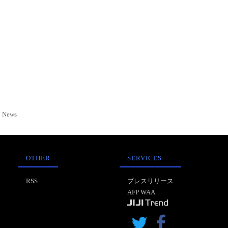
News
OTHER
SERVICES
RSS
プレスリリース
AFP WAA