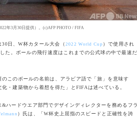
30日提供）。(c)AFP PHOTO / FIFA
は30日、W杯カタール大会（
）で使用され
2022 World Cup
表した。ボールの飛行速度はこれまでの公式球の中で最速
製のこのボールの名前は、アラビア語で「旅」を意味す
化・建築物から着想を得た」とFIFAは述べている。
&ハードウエア部門でデザインディレクターを務めるフ
）氏は、「W杯史上屈指のスピードと正確性を誇
felmann