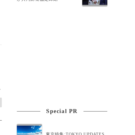
>
Special PR
東京特集:TOKYO UPDATES