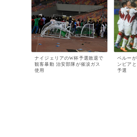
ナイジェリアのW杯予選敗退で
ペルーが
観客暴動 治安部隊が催涙ガス
ンビアと
使用
予選