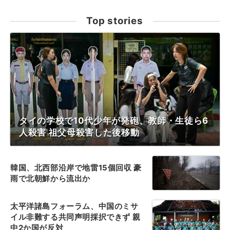
Top stories
タイの学校で10代少年が発砲、教師・生徒ら6
人殺害 祖父母殺害した後移動
韓国、北西部沿岸で地雷15個回収 豪
雨で北朝鮮から流出か
太平洋諸島フォーラム、中国のミサ
イル非難する共同声明採択できず 親
中2か国が反対