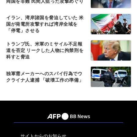
両国を非難 民間人狙った攻撃めぐり
イラン、湾岸諸国を脅迫していた 米
国が発電所攻撃すれば湾岸全域を
「停電」させる
トランプ氏、米軍のミサイル不足報
道を否定 リークした人物に拘禁刑を
科すと脅迫
独軍需メーカーへのスパイ行為でウ
クライナ人逮捕 「破壊工作の準備」
サイトからのお知らせ