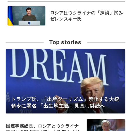
ロシアはウクライナの「抹消」試み
ゼレンスキー氏
Top stories
トランプ氏、「出産ツーリズム」禁止する大統
領令に署名 「出生地主義」見直し継続へ
国連事務総長、ロシアとウクライナ