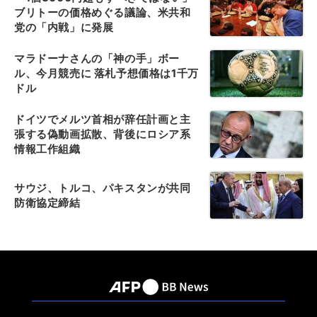
ブリトーの価格めぐる議論、米共和
党の「内戦」に発展
マラドーナさんの「神の手」ボー
ル、今月競売に 落札予想価格は1千万
ドル
ドイツでメルツ首相が辞任計画と主
張する偽動画拡散、背後にロシア系
情報工作組織
サウジ、トルコ、パキスタンが共同
防衛協定締結