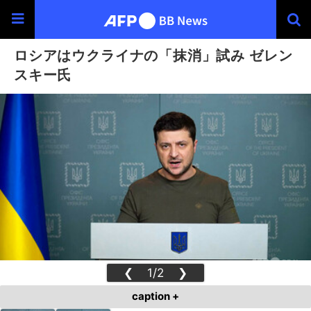
ロシアはウクライナの「抹消」試み ゼレン
スキー氏
❮
1/2
❯
caption +