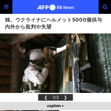
独、ウクライナにヘルメット5000個供与
内外から批判や失望
❮
1/3
❯
caption +