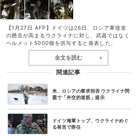
【1月27日 AFP】ドイツは26日、ロシア軍侵攻
の懸念が高まるウクライナに対し、武器ではなく
ヘルメット5000個を供与すると発表した。
全文を読む
>
関連記事
米、ロシアの要求拒否 ウクライナ問
題で「外交的道筋」提示
ドイツ海軍トップ、ウクライナめぐ
る発言で辞任