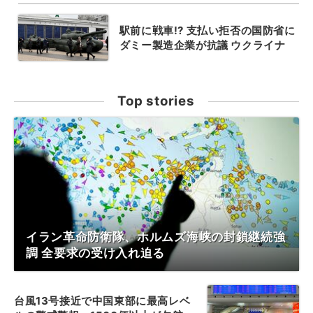
駅前に戦車!? 支払い拒否の国防省に
ダミー製造企業が抗議 ウクライナ
Top stories
イラン革命防衛隊、ホルムズ海峡の封鎖継続強
調 全要求の受け入れ迫る
台風13号接近で中国東部に最高レベ