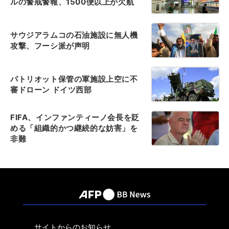
ルの警戒警報、1500便以上が欠航
サウジアラムコの石油施設に無人機
攻撃、フーシ派が声明
パトリオット保管の軍施設上空に不
審ドローン ドイツ西部
FIFA、インファンティーノ会長を貶
める「組織的かつ継続的な妨害」を
非難
サイトからのお知らせ