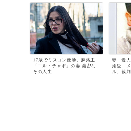
17歳でミスコン優勝、麻薬王
妻・愛人
「エル・チャポ」の妻 濃密な
溺愛…メ
その人生
ル、裁判