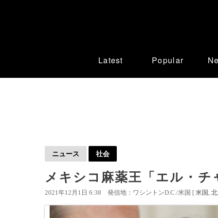
Latest
Popular
N
ニュース
社会
メキシコ麻薬王「エル・チャ
2021年12月1日 6:38
発信地：ワシントンD.C./米国 [
米国
北