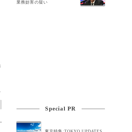
業務妨害の疑い
ド
が
>
Special PR
東京特集:TOKYO UPDATES