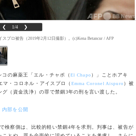
❮
1/4
❯
019年2月12日撮影）。(c)Kena Betancur / AFP
メキシコの麻薬王「エル・チャポ（
）」ことホアキ
El Chapo
エマ・コロネル・アイスプロ（
）被
Emma Coronel Aispuro
ング（資金洗浄）の罪で禁錮3年の刑を言い渡した。
、内部を公開
で検察側は、比較的軽い禁錮4年を求刑。判事は、被告が
たことや、罪を全面的に認めていることを考慮し、さらに