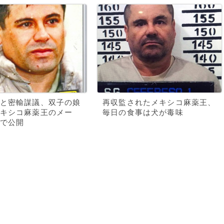
と密輸謀議、双子の娘
再収監されたメキシコ麻薬王、
キシコ麻薬王のメー
毎日の食事は犬が毒味
で公開