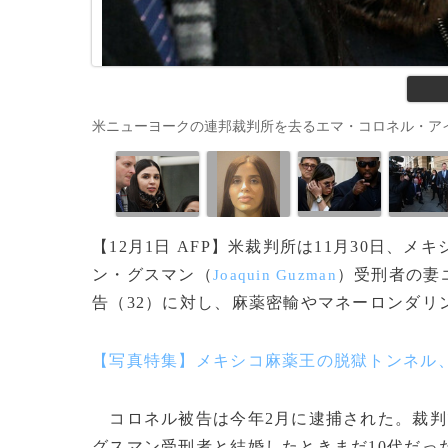
米ニューヨークの連邦裁判所を去るエマ・コロネル・アイスプロ被告（2
【12月1日 AFP】米裁判所は11月30日、
ン・グスマン（
）受刑者の妻
Joaquin Guzman
告（32）に対し、麻薬密輸やマネーロンダリ
【写真特集】メキシコ麻薬王の脱獄トンネル
コロネル被告は今年2月に逮捕された。裁判
グスマン受刑者と結婚したときまだ10代だっ