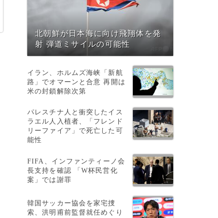
北朝鮮が日本海に向け飛翔体を発
射 弾道ミサイルの可能性
イラン、ホルムズ海峡「新航
路」でオマーンと合意 再開は
米の封鎖解除次第
パレスチナ人と衝突したイス
ラエル人入植者、「フレンド
リーファイア」で死亡した可
能性
FIFA、インファンティーノ会
長支持を確認 「W杯民営化
案」では謝罪
韓国サッカー協会を家宅捜
索、洪明甫前監督就任めぐり