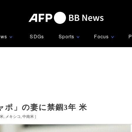
ews
SDGs
Sports
Focus
P
∨
∨
∨
ポ」の妻に禁錮3年 米
米
メキシコ
中南米
]