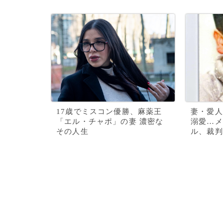
17歳でミスコン優勝、麻薬王
妻・愛人
「エル・チャポ」の妻 濃密な
溺愛…メ
その人生
ル、裁判