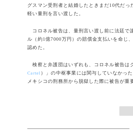
グスマン受刑者と結婚したときまだ10代だっ
軽い量刑を言い渡した。
コロネル被告は、量刑言い渡し前に法廷で謝
ル（約1億7000万円）の賠償金支払いを命
認めた。
検察と弁護団はいずれも、コロネル被告はグ
）」の中枢事業には関与していなかった
Cartel
メキシコの刑務所から脱獄した際に被告が重要な