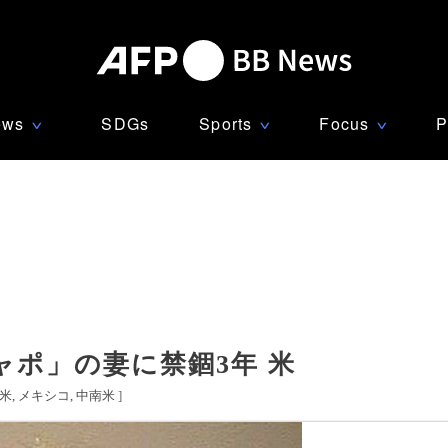
ews
SDGs
Sports
Focus
P
∨
∨
∨
ポ」の妻に禁錮3年 米
米
メキシコ
中南米
]