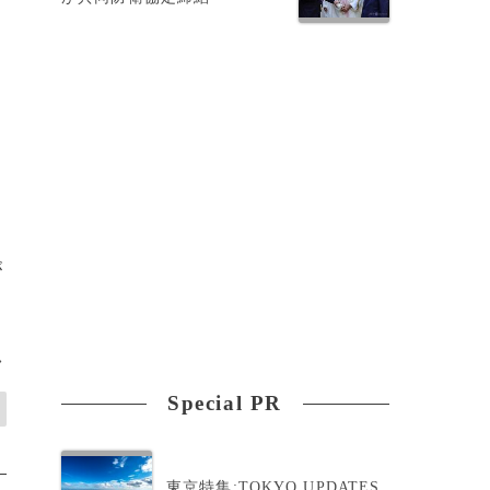
ド
が
>
Special PR
東京特集:TOKYO UPDATES