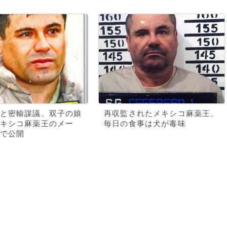
と密輸謀議、双子の娘
再収監されたメキシコ麻薬王、
キシコ麻薬王のメー
毎日の食事は犬が毒味
で公開