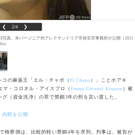
❮
2/4
❯
写真。米バージニア州アレクサンドリア市保安官事務所が公開（2021
ice
メキシコの麻薬王「エル・チャポ（
）」ことホアキ
El Chapo
エマ・コロネル・アイスプロ（
）被
Emma Coronel Aispuro
ング（資金洗浄）の罪で禁錮3年の刑を言い渡した。
、内部を公開
で検察側は、比較的軽い禁錮4年を求刑。判事は、被告が