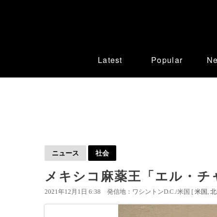
Latest
Popular
N
ニュース
社会
メキシコ麻薬王「エル・チャ
2021年12月1日 6:38
発信地：ワシントンD.C./米国 [
米国
北