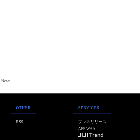
News
OTHER
SERVICES
RSS
プレスリリース
AFP WAA