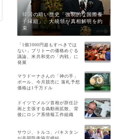
韓国の暗い歴史「強制的な国際養
子縁組」、大統領が真相解明を約
束
「1個3000円超もすべきでは
ない」ブリトーの価格めぐる
議論、米共和党の「内戦」に
発展
マラドーナさんの「神の手」
ボール、今月競売に 落札予想
価格は1千万ドル
ドイツでメルツ首相が辞任計
画と主張する偽動画拡散、背
後にロシア系情報工作組織
サウジ、トルコ、パキスタン
が共同防衛協定締結