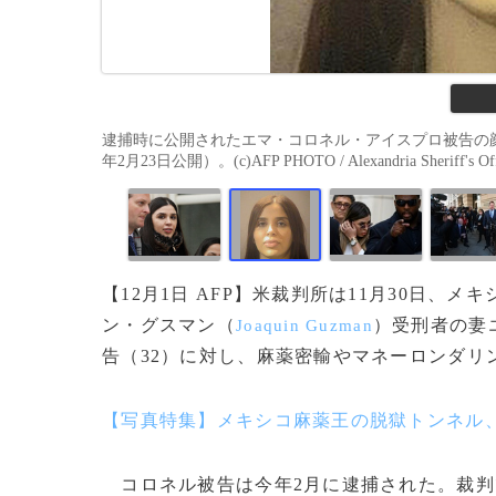
逮捕時に公開されたエマ・コロネル・アイスプロ被告の顔
年2月23日公開）。(c)AFP PHOTO / Alexandria Sheriff's Off
【12月1日 AFP】米裁判所は11月30日、
ン・グスマン（
）受刑者の妻
Joaquin Guzman
告（32）に対し、麻薬密輸やマネーロンダリ
【写真特集】メキシコ麻薬王の脱獄トンネル
コロネル被告は今年2月に逮捕された。裁判