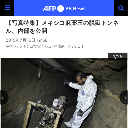
【写真特集】メキシコ麻薬王の脱獄トンネ
ル、内部を公開
2015年7月16日 19:58
発信地：メキシコ市/メキシコ [
中南米
メキシコ
]
20
23
24
26
22
25
27
28
10
13
14
16
19
12
15
17
18
21
11
3
4
6
9
2
5
7
8
1
/28
/28
/28
/28
/28
/28
/28
/28
/28
/28
/28
/28
/28
/28
/28
/28
/28
/28
/28
/28
/28
/28
/28
/28
/28
/28
/28
/28