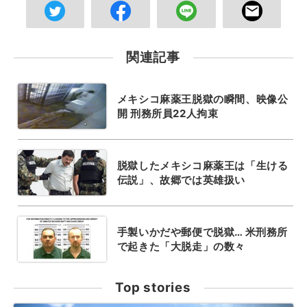
関連記事
メキシコ麻薬王脱獄の瞬間、映像公
開 刑務所員22人拘束
脱獄したメキシコ麻薬王は「生ける
伝説」、故郷では英雄扱い
手製いかだや郵便で脱獄… 米刑務所
で起きた「大脱走」の数々
Top stories