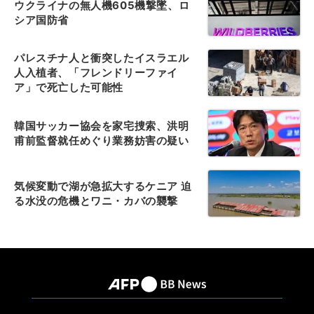
ウクライナの無人機605機撃墜、ロ
シア国防省
パレスチナ人と衝突したイスラエル
人入植者、「フレンドリーファイ
ア」で死亡した可能性
韓国サッカー協会を家宅捜索、洪明
甫前監督就任めぐり業務妨害の疑い
気候変動で湖が急拡大するケニア 迫
る水没の危機とワニ・カバの襲撃