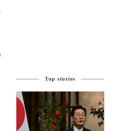
を
法
Top stories