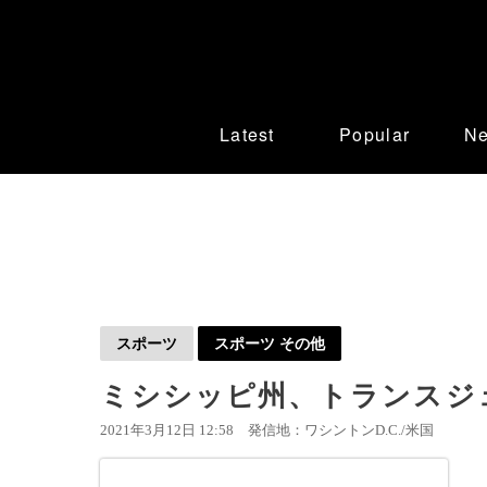
Latest
Popular
N
スポーツ
スポーツ その他
ミシシッピ州、トランスジ
2021年3月12日 12:58
発信地：ワシントンD.C./米国