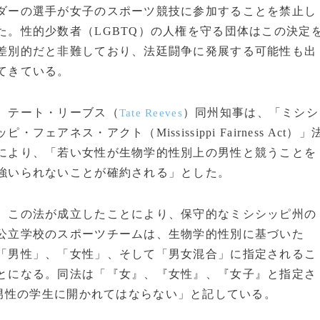
ダーの選手が女子のスポーツ競技に参加することを禁止し
た。性的少数者（LGBTQ）の人権を守る団体はこの決定
差別的だと非難しており、法廷闘争に発展する可能性も出
てきている。
テート・リーブス（
）同州知事は、「ミシシ
Tate Reeves
ッピ・フェアネス・アクト（Mississippi Fairness Act）」
により、「若い女性が生物学的性別上の男性と競うことを
強いられないことが確約される」とした。
この法が成立したことにより、保守的なミシシッピ州の
公立学校のスポーツチームは、生物学的性別に基づいた
「男性」、「女性」、そして「男女混合」に指定されるこ
とになる。同法は「『女』、『女性』、『女子』と指定さ
男性の学生に開かれてはならない」と記している。