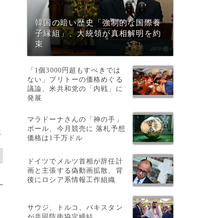
韓国の暗い歴史「強制的な国際養
子縁組」、大統領が真相解明を約
束
「1個3000円超もすべきでは
ない」ブリトーの価格めぐる
議論、米共和党の「内戦」に
発展
マラドーナさんの「神の手」
ボール、今月競売に 落札予想
>
価格は1千万ドル
ドイツでメルツ首相が辞任計
画と主張する偽動画拡散、背
後にロシア系情報工作組織
サウジ、トルコ、パキスタン
が共同防衛協定締結