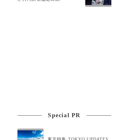
Special PR
東京特集:TOKYO UPDATES